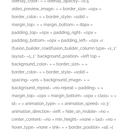
overlay_color= » » overlay_opacity= »0.5″
video_preview_image= » » border_size= »0px »
border_color= » » border_style= »solid »
margin_top= » » margin_bottom= »-82px »
padding_top= »0px » padding_right= »0px »
padding_bottom= »0px » padding_left= »0px »]
[fusion_builder_row][fusion_builder_column type= »1_1″
layout= »1_1″ background_position= »left top »
background_color= » » border_size= » »
border_color= » » border_style= »solid »
spacing= »yes » background_image= » »
background_repeat= »no-repeat » padding= » »
margin_top= »0px » margin_bottom= »0px » class= » »
id= » » animation_type= » » animation_speed= »0.3″
animation_direction= »left » hide_on_mobile= »no »
center_content= »no » min_height= »none » last= »no »
hover_type= »none » link= » » border_position= »all »]