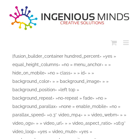
Skip
to
content
[fusion_builder_container hundred_percent= »yes »
equal_height_columns= »no » menu_anchor= » »
hide_on_mobile= »no » class= » » id= » »
background_color= » » background_image= » »
background_position= »left top »
background_repeat= »no-repeat » fade= »no »
background_parallax= »none » enable_mobile= »no »
parallax_speed= »0.3″ video_mp4= » » video_webm= » »
video_ogv= » » video_url= » » video_aspect_ratio= »16:9″
video_loop= »yes » video_mute= »yes »