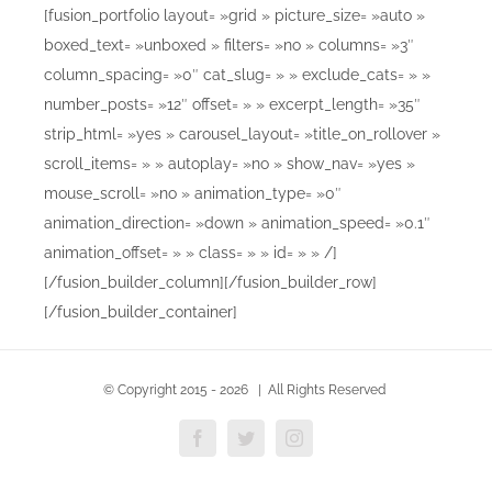
[fusion_portfolio layout= »grid » picture_size= »auto »
boxed_text= »unboxed » filters= »no » columns= »3″
column_spacing= »0″ cat_slug= » » exclude_cats= » »
number_posts= »12″ offset= » » excerpt_length= »35″
strip_html= »yes » carousel_layout= »title_on_rollover »
scroll_items= » » autoplay= »no » show_nav= »yes »
mouse_scroll= »no » animation_type= »0″
animation_direction= »down » animation_speed= »0.1″
animation_offset= » » class= » » id= » » /]
[/fusion_builder_column][/fusion_builder_row]
[/fusion_builder_container]
© Copyright 2015 -
2026 | All Rights Reserved
Facebook
Twitter
Instagram