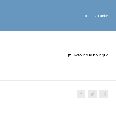
Home
/
Panier
Retour à la boutique
Facebook
Twitter
Insta