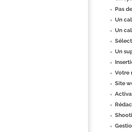
Pas de
Un cal
Un cal
Sélec
Un sup
Insert
Votre
Site 
Activa
Rédact
Shooti
Gesti