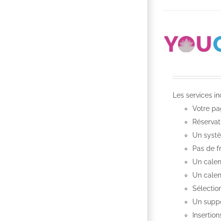
Les services i
Votre pa
Réservat
Un systè
Pas de f
Un calend
Un calen
Sélectio
Un suppo
Insertion