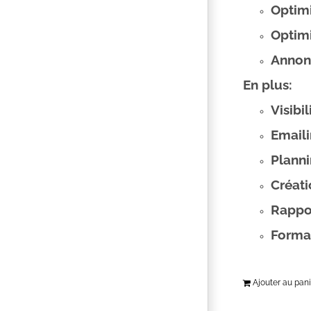
Optim
Optim
Annon
En plus:
Visibi
Emaili
Plann
Créat
Rappo
Format
Ajouter au pani