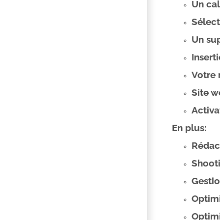
Un cal
Sélec
Un sup
Insert
Votre
Site 
Activa
En plus:
Rédact
Shooti
Gesti
Optim
Optim